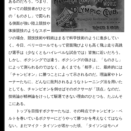
あるのだろう。つまり、
すべての競技者がひとつ
の「ものさし」で図られ
る側面が強い陸上競技や
体操競技のようなスポー
ツの場合、競技技術や戦術はまるで科学技術のように進歩してい
く。今日、ベリーロールでもって背面飛びよりも高く飛ぶ走り高跳
び選手は（少なくともハイレベルな試合では）皆無に近いだろう。
しかし、ボクシングでは違う。ボクシングの強さは、「ものさし」
によって測られるのではなく、あくまでも「相手」に、最終的には
「チャンピオン」に勝つことによって示されるのだ。理論家やトレ
ーナーたちに、どんなに批判されるようなトレーニング法を用いた
としても、チャンピオンを倒せばそのボクサーが「頂点」なのだ。
技術論が精神論をけっして駆逐できない理由のひとつも、たぶんそ
こにある。
トップを目指すボクサーたちは、その時点でチャンピオン・ベ
ルトを巻いているボクサーにどうやって勝つかを考えなくてはなら
ない。まだマイク・タイソンが若かった頃、「タイソンはモハメ