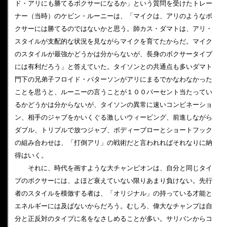
ド・アリにも勝てるボクサーになるか」という質問を受けたトレー
ナー（当時）のケビン・ルーニーは、「マイクは、アリのようなボ
クサーには勝てるのではないかと思う。師カス・ダマトは、アリ・
スタイルが支配的な状況を見ながらマイクを育てたからだ。マイク
のスタイルが最強かどうかは分からないが、長身のボクサータイプ
には有利だろう」と答えていた。タイソンとの共通点も多いダマト
門下の兄弟子フロイド・パターソンがアリにまるでかなわなかった
ことを思うと、ルーニーの言うことが１００パーセント当たってい
るかどうかは分からないが、タイソンの異常に速いコンビネーショ
ン、相手のジャブをかいくぐる激しいウィービング、前進しながら
ダブル、トリプルで放つジャブ、ボディーブローとショートフック
の組み合わせは、「打倒アリ」の戦術だと言われればそれなりに納
得はいく。
それに、時代を画すような大チャンピオンは、自分と同じタイ
プのボクサーには、よほど衰えていない限りあまり負けない。先行
者のスタイルを模倣する者は、「オリジナル」の持っている才能と
エネルギーには及ばないからだろう。むしろ、偉大なチャンプは自
分と正反対のタイプに名をなさしめることが多い。サリバンからコ