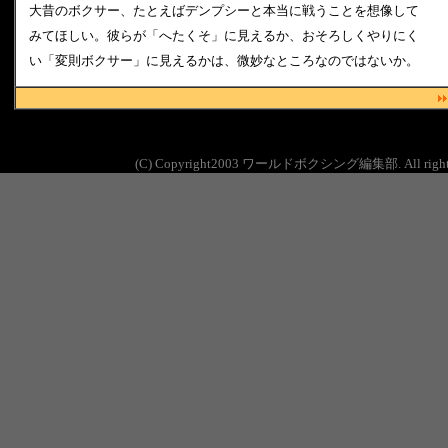
大昔のボクサー、たとえばデンプシーと本当に戦うことを想像して
みてほしい。彼らが「へたくそ」に見えるか、おそろしくやりにく
い「変則ボクサー」に見えるかは、微妙なところなのではないか
。
(C) Copyright2003 ワールドボクシング編集部. All rights 