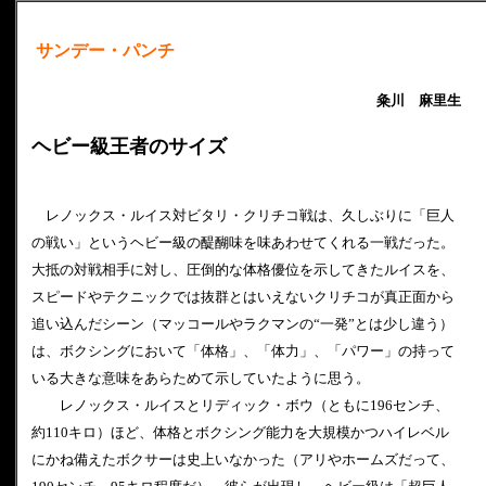
サンデー・パンチ
粂川 麻里生
ヘビー級王者のサイズ
レノックス・ルイス対ビタリ・クリチコ戦は、久しぶりに「巨人
の戦い」というヘビー級の醍醐味を味あわせてくれる一戦だった。
大抵の対戦相手に対し、圧倒的な体格優位を示してきたルイスを、
スピードやテクニックでは抜群とはいえないクリチコが真正面から
追い込んだシーン（マッコールやラクマンの“一発”とは少し違う）
は、ボクシングにおいて「体格」、「体力」、「パワー」の持って
いる大きな意味をあらためて示していたように思う。
レノックス・ルイスとリディック・ボウ（ともに196センチ、
約110キロ）ほど、体格とボクシング能力を大規模かつハイレベル
にかね備えたボクサーは史上いなかった（アリやホームズだって、