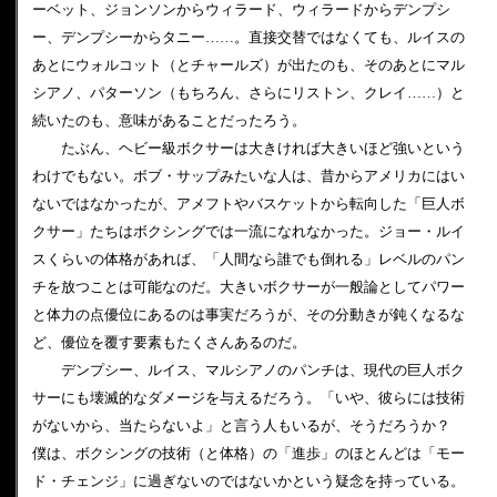
ーベット、ジョンソンからウィラード、ウィラードからデンプシ
ー、デンプシーからタニー……。直接交替ではなくても、ルイスの
あとにウォルコット（とチャールズ）が出たのも、そのあとにマル
シアノ、パターソン（もちろん、さらにリストン、クレイ……）と
続いたのも、意味があることだったろう。
たぶん、ヘビー級ボクサーは大きければ大きいほど強いという
わけでもない。ボブ・サップみたいな人は、昔からアメリカにはい
ないではなかったが、アメフトやバスケットから転向した「巨人ボ
クサー」たちはボクシングでは一流になれなかった。ジョー・ルイ
スくらいの体格があれば、「人間なら誰でも倒れる」レベルのパン
チを放つことは可能なのだ。大きいボクサーが一般論としてパワー
と体力の点優位にあるのは事実だろうが、その分動きが鈍くなるな
ど、優位を覆す要素もたくさんあるのだ。
デンプシー、ルイス、マルシアノのパンチは、現代の巨人ボク
サーにも壊滅的なダメージを与えるだろう。「いや、彼らには技術
がないから、当たらないよ」と言う人もいるが、そうだろうか？
僕は、ボクシングの技術（と体格）の「進歩」のほとんどは「モー
ド・チェンジ」に過ぎないのではないかという疑念を持っている。