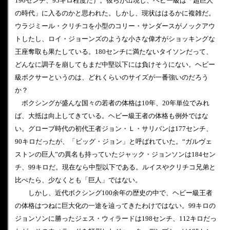
190センチ、95キロ程度だ）。彼らが出現し、ヘビー級は「超巨人
の時代」に入るのかと思われた。しかし、現状ははるかに複雑だ。
ウラジミール・クリチコを小型のコリー・サンダースがノックアウ
トしたし、ロイ・ジョーンズのような小さな偉才がショッキングな
王座奪取も果たしている。180センチに満たないタイソンだって、
どんなに調子を崩してもまだ中堅以下には負けそうにない。ヘビー
級ボクサーというのは、どれくらいのサイズが一番強いのだろう
か？
ボクシングが盛んな国々の若者の体格は10年、20年単位でみれ
ば、大抵は向上してきている。ヘビー級王者の体格も例外ではな
い。グローブ時代の初代王者ジョン・Ｌ・サリバンは177センチ、
90キロだったが、「ビッグ・ジョン」と呼ばれていた。“ガルヴェ
ストンの巨人”の異名も持っていたジャック・ジョンソンは184セン
チ、99キロだ。現在なら中型以下である。ルイスやクリチコ兄弟と
比べたら、少なくとも「巨人」ではない。
しかし、近代ボクシング100余年の歴史の中で、ヘビー級王者
の体格はつねに巨大化の一途を辿ってきたわけではない。99キロの
ジョンソンに勝ったジェス・ウィラードは198センチ、112キロだっ