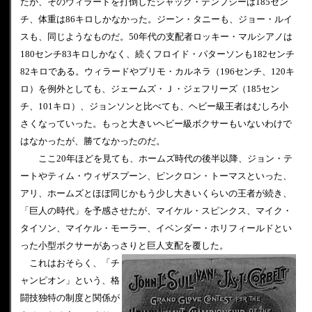
たが、そのウィラードを打倒したジャック・デンプシーは185セン
チ、体重は86キロしかなかった。ジーン・タニーも、ジョー・ルイ
スも、同じようなものだ。50年代の支配者ロッキー・マルシアノは
180センチ83キロしかなく、続くフロイド・パターソンも182センチ
82キロである。ウィラードやプリモ・カルネラ（196センチ、120キ
ロ）を例外としても、ジェームズ・Ｊ・ジェフリーズ（185セン
チ、101キロ）、ジョンソンと比べても、ヘビー級王者はむしろ小
さくなっていった。もっと大きいヘビー級ボクサーもいないわけで
はなかったが、勝てなかったのだ。
ここ20年ほどを見ても、ホームズ時代の後半以降、ジョン・テ
ートやティム・ウィザスプーン、ピンクロン・トーマスといった、
アリ、ホームズとほぼ同じかもう少し大きいくらいの王者が続き、
「巨人の時代」を予感させたが、マイケル・スピンクス、マイク・
タイソン、マイケル・モーラー、イベンダー・ホリフィールドとい
った小型ボクサーがあっさりと巨人支配を覆した。
これはおそらく、「チ
ャンピオン」という、格
闘技独特の制度と関係が