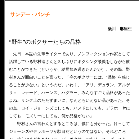
サンデー・パンチ
粂川 麻里生
“野生”のボクサーたちの品格
先日、本誌の先輩ライターであり、ノンフィクション作家として
活躍している野村進さんと久しぶりにボクシング談義をしながら飲
むことができた（というか、結局飲み過ぎたんだが）。その際、野
村さんが面白いことを言った。「今のボクサーには、“品格”を感じ
ることが少ない」というのだ。いわく、「アリ、デュラン、アルゲ
リョ、レナード、ハーンズ、ハグラー、みんなすごく品格があった
よね。リング上のたたずまいに、なんともいえない品があった。そ
の点、ロイ・ジョーンズにしても、ハメドにしても、デラホーヤに
しても、モズリーにしても、何か品格がない」
野村さんの言わんとするところは、僕にも分かった。けっして
ジョーンズやデラホーヤが駄目だというのではない。それどころ