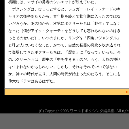
横顔には、マサイの勇者のシルエットが映えていた。
ボクシングは、ひょっとすると、シュガー・レイ・レナードのキ
ャリアの後半あたりから、青年期を終えて壮年期に入ったのではな
いだろうか。あの頃から、次第にボクサーたちは「野生」ではなく
なった（僕がアイク・クォーティをどうしても忘れられないのはき
っとそのせいだ）。いつのまにか、リングを「四角いジャングル」
と呼ぶ人はいなくなった。かつて、自然の精霊の息吹を吹き込まれ
て登場してきたボクサーたちは、「歴史」に「なって」いった。今
のボクサーたちは、歴史の「中を生きる」のだ。もう、天然の神話
は生まれないかもしれない。しかし、それはそれでいいではない
か。神々の時代が去り、人間の時代が始まったのだろう。そこにも
偉大なドラマはあるはずだ
。
(C) Copyright2003 ワールドボクシング編集部. All rights 