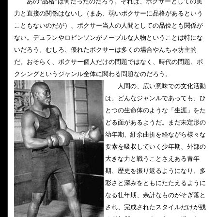
あの“品格”は何だったのだろう。それは、ボクサーとしての実
力と直接の関係はないし（まあ、弱いボクサーに品格があるという
こともないのだが）、ボクサー当人の人間としての品位とも関係が
ない。デュランやロビンソンがノーブルな人物ということは特にな
いだろう。むしろ、優れたボクサーは多くの場合やんちゃ坊主的
だ。おそらく、ボクサー個人だけの問題ではなく、時代の問題、ボ
クシングというジャンル全体に関わる問題なのだろう。
人間の、広い意味での文化活動
は、どんなジャンルであっても、ひ
とつの生命体のような「生涯」をた
どる面があるようだ。まだ未定形の
幼年期、紆余曲折を経ながら様々な
要素を吸収していく少年期、外部の
大きな力と戦うことさえある青年
期、歴史を振り返るようになり、多
彩さと深みをともにたたえるように
なる壮年期、余計なものがそぎ落と
され、完成されたスタイルだけが残