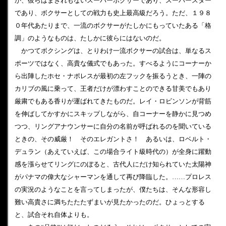
か、彼らはまぎれもないスーパーボクサーであり、スーパースター
であり、ボクサーとしての戦力も史上最高級だろう。ただ、１９８
０年代あたりまで、一流のボクサーがたしかにもっていたある「格
調」のようなものは、たしかに彼らにはないのだ。
かつてボクシングは、とりわけ一流ボクサーの試合は、単なるス
ポーツではなく、高貴な儀式でもあった。すべるようにコーナーか
ら出陣したホセ・ナポレスが最初の左フックを振るうとき、一陣の
カリブの風に乗って、王者だけが漂わすことのできる甘美でもあり
厳粛でもある香りが運ばれてきたものだ。レイ・ロビンソンが背筋
を伸ばしてかすかにスキップしながら、自コーナーを静かに見つめ
つつ、リングアナウンサーに自分の名前が呼ばれるのを聞いている
ときの、その威厳！ そのエレガントさ！ あるいは、ロベルト・
デュラン（あえていえば、この場合ライト級時代の）が全身に躍動
感を漲らせてリングにのぼると、古代人にだけ知られていた太陽神
がパナマの偉大なシャーマンを通して再び降臨した。……プロレス
の実況のようなことを言ってしまったが、僕たちは、そんな形容し
難い高貴さに満ちたたたずまいが見たかったのだ。ひょっとする
と、試合それ自体よりも。