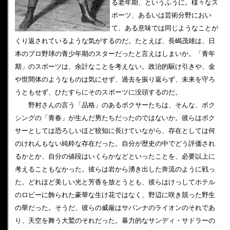
る老年期、というふうに。様々なス
ポーツ、あるいは芸術分野におい
て、ある意味では同じようなことが
くり返されているような気がするのだ。たとえば、長嶋茂雄は、日
本のプロ野球の青少年期のスターだったと言えはしまいか。「青年
期」のスポーツは、余計なことを考えない。政治的駆け引きや、金
や世間体のようなものは気にせず、過去を振り返らず、未来を守ろ
うともせず、ひたすらにそのスポーツに没頭するのだ。
野村さんの言う「品格」のあるボクサーたちは、そんな、ボク
シングの「青春」が生んだ男たちだったのではないか。彼らはボク
サーとしては恐ろしいほど狡知に長けていながら、存在としては何
のけれんもない純粋な存在だった。自分が歴史の中でどう評価され
るかとか、自分の値段はいくらかなどといったことを、必要以上に
考えることもなかった。彼らは岩から湧き出した奔流のように戦っ
た。どれほど美しい光と芳香を放とうとも、彼らはけっしてホテル
のロビーに飾られた豪華な生け花ではなく、野辺に咲き競った野生
の華だった。そうだ、彼らの威厳はサバンナのライオンのそれであ
り、天空を舞う大鷲のそれだった。暴力的なサンディ・サドラーの