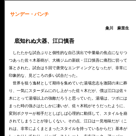
サンデー・パンチ
粂川 麻里生
底知れぬ大器、江口慎吾
したたかな試合ぶりと個性的な自己演出で中量級の焦点になりつ
つあった佐々木基樹が、大橋ジムの新鋭・江口慎吾に痛烈に切って
落とされた。試合は５回で唐突なエンディングとなったが、非常に
印象的な、見どころの多い試合だった。
世界を狙う逸材として期待を集めていた湯場忠志を激闘の末に葬
り、一気にスターダムにのし上がった佐々木だが、僕は江口は佐々
木にとって湯場以上の強敵だろうと思っていた。湯場は、ツボには
まった時の強さはたしかに凄いが、佐々木戦がそうだったように、
変則ボクサーが相手だとしばしば心理的に動揺して、スタイルを崩
されてしまうことが珍しくない。その点、江口は一見地味だが（こ
れは、非常によくまとまったスタイルを持っているからだ）基本が