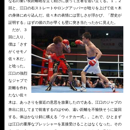
な右の重い長距離砲を立て続けに放って王者を追い立てる。１，２
回と、江口の右ストレートやロングアッパーが唸りを上げて佐々木
の身体にめり込んだ。佐々木の表情には苦しさが浮かび、「歴史が
証明する」はずの彼の力が早くも壁に突き当たったかに見えた。
だが、３
回に入り、
僕は「さす
がくせモノ
佐々木だ」
と唸った。
江口の強烈
なジャブで
距離を作れ
たない佐々
木は、あっさりを接近の意思を放棄したのである。江口のジャブの
奔出に抗してまで前進するのはやめ、遠い距離を不愉快そうに旋回
する。体はかなり斜に構える「ウィテカー式」。これで、ひとまず
は江口の重厚なプレッシャーを直接受けることはなくなった。その