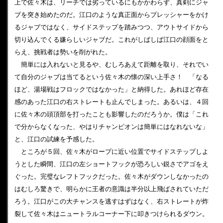
上で佐々木は、リーチでは劣っているにもかかわらず、真剣にジャ
ブを突き始めたのだ。江口のような真正面からプレッシャーをかけ
るジャブではなく、サイドステップを踏みつつ、アウトサイドから
切り込んでくる嫌らしいジャブだ。これがしばしば江口の顔面をと
らえ、挑戦者は勢いを削がれた。
簡単には入れないと見るや、むしろあえて距離を取り、それでい
て自分のジャブは当てるという佐々木の懐の深い上手さ！ 「なる
ほど、湯場戦はフロックではなかった」と納得した。あれほど存在
感のあった江口の右ストレートも止んでしまった。あるいは、４回
に佐々木の頭頂部を打ったことも影響したのだろうか。僕は「これ
で分からなくなった、やはりチャンピオンは簡単にはなれないな」
と、江口の試練を予感した。
ところが５回、佐々木がロープに近い位置でサイドステップしよ
うとした瞬間、江口の左ショートフックが恐ろしい鋭さでアゴをえ
ぐった。完璧なレフトフックだった。佐々木がダウンしなかったの
はむしろ驚きで、明らかに王者の意識は半分以上飛ばされていただ
ろう。江口がこの大チャンスを逃すはずはなく、右ストレートが炸
裂して佐々木はニュートラルコーナー下に叩きつけられるダウン。