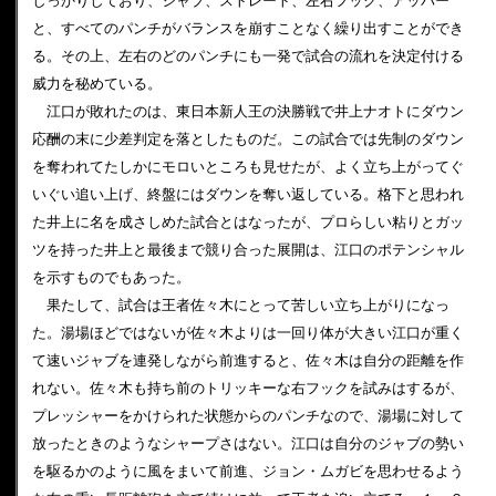
しっかりしており、ジャブ、ストレート、左右フック、アッパー
と、すべてのパンチがバランスを崩すことなく繰り出すことができ
る。その上、左右のどのパンチにも一発で試合の流れを決定付ける
威力を秘めている。
江口が敗れたのは、東日本新人王の決勝戦で井上ナオトにダウン
応酬の末に少差判定を落としたものだ。この試合では先制のダウン
を奪われてたしかにモロいところも見せたが、よく立ち上がってぐ
いぐい追い上げ、終盤にはダウンを奪い返している。格下と思われ
た井上に名を成さしめた試合とはなったが、プロらしい粘りとガッ
ツを持った井上と最後まで競り合った展開は、江口のポテンシャル
を示すものでもあった。
果たして、試合は王者佐々木にとって苦しい立ち上がりになっ
た。湯場ほどではないが佐々木よりは一回り体が大きい江口が重く
て速いジャブを連発しながら前進すると、佐々木は自分の距離を作
れない。佐々木も持ち前のトリッキーな右フックを試みはするが、
プレッシャーをかけられた状態からのパンチなので、湯場に対して
放ったときのようなシャープさはない。江口は自分のジャブの勢い
を駆るかのように風をまいて前進、ジョン・ムガビを思わせるよう