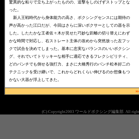
驚異的な粘りで立ち上がったものの、追撃をしのげずストップとな
った。
新人王戦時代から身体能力の高さ、ボクシングセンスには期待の
声が高かった江口だが、今回はさらに深いボクサーとしての器を示
した。したたかな王者佐々木が見せた巧妙な距離の切り替えにわず
かな時間で対応し、右ストレート主体の攻めから突然放った左フッ
クで試合を決めてしまった。基本に忠実なバランスのいいボクシン
グ、それでいてトリッキーな相手に適応できるフレクシビリティ、
どのパンチでも倒せる強打力、まさに大橋秀行のパンチ松本好二の
テクニックを受け継いで、これからどれくらい伸びるのか想像もつ
かない大器が浮上してきた。
(C) Copyright2003 ワールドボクシング編集部. All rights 